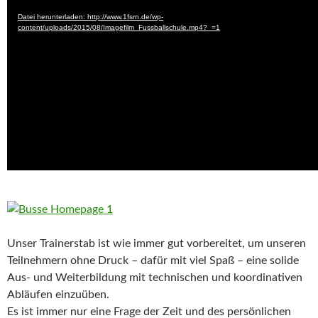
Player
Datei herunterladen: http://www.1fsrn.de/wp-
content/uploads/2015/08/Imagefilm_Fussballschule.mp4?_=1
Unser Trainerstab ist wie immer gut vorbereitet, um unseren
Teilnehmern ohne Druck – dafür mit viel Spaß – eine solide
Aus- und Weiterbildung mit technischen und koordinativen
Abläufen einzuüben.
Es ist immer nur eine Frage der Zeit und des persönlichen