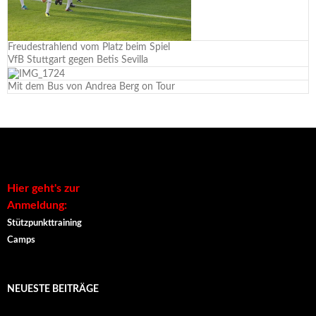
Freudestrahlend vom Platz beim Spiel
VfB Stuttgart gegen Betis Sevilla
Mit dem Bus von Andrea Berg on Tour
Hier geht's zur
Anmeldung:
Stützpunkttraining
Camps
NEUESTE BEITRÄGE