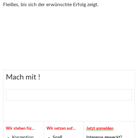
Fleißes, bis sich der erwünschte Erfolg zeigt.
Fußballschule
Mach mit !
Wir stehen für…
Wir setzen auf…
Jetzt anmelden
Konzeption
Spaß
Interesse geweckt?